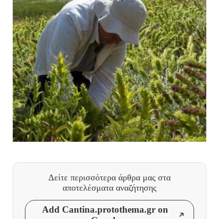
Δείτε περισσότερα άρθρα μας
στα
αποτελέσματα αναζήτησης
Add Cantina.protothema.gr on