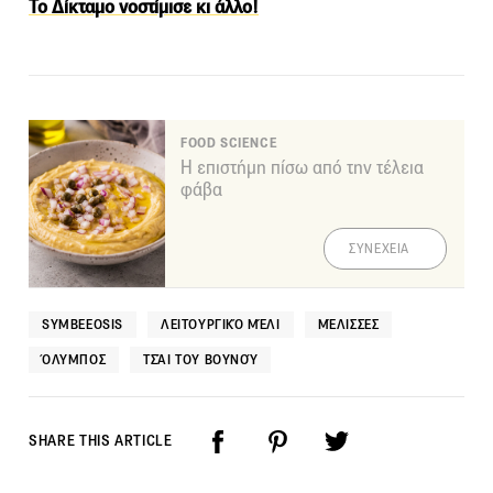
Το Δίκταμο νοστίμισε κι άλλο!
FOOD SCIENCE
Η επιστήμη πίσω από την τέλεια
φάβα
ΣΥΝΕΧΕΙΑ
SYMBEEOSIS
ΛΕΙΤΟΥΡΓΙΚΌ ΜΈΛΙ
ΜΈΛΙΣΣΕΣ
ΌΛΥΜΠΟΣ
ΤΣΆΙ ΤΟΥ ΒΟΥΝΟΎ
SHARE THIS ARTICLE