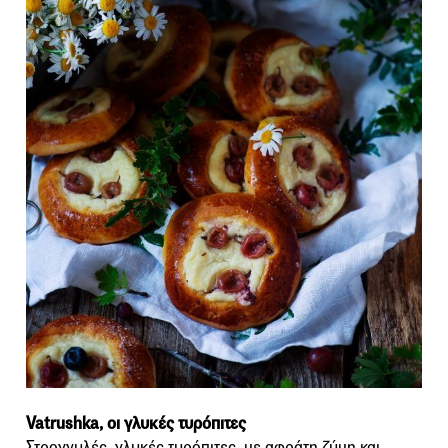
Vatrushka, οι γλυκές τυρόπιτες
Στρογγυλές, γλυκές τυρόπιτες, με αφράτη ζύμη και