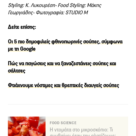
Styling: Κ. Λυκουρέση- Food Styling: Μάκης
Γεωργιάδης- Φωτογραφία: STUDIO M
Δείτε επίσης:
Οι 5 πιο δημοφιλείς φθινοπωρινές σούπες, σύμφωνα
με τη Google
Πώς να παγώσεις και να ξαναζεστάνεις σούπες και
σάλτσες
Φτιάχνουμε νόστιμες και θρεπτικές διαυγείς σούπες
FOOD SCIENCE
Η ντομάτα στο μικροσκόπιο: Τι
συμβαίνει όταν την αλατίζουμε;