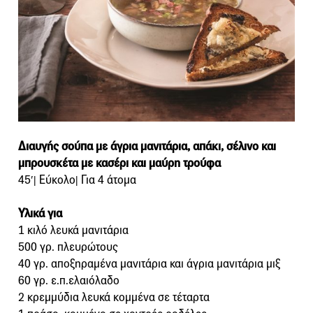
Διαυγής σούπα με άγρια μανιτάρια, απάκι, σέλινο και
μπρουσκέτα με κασέρι και μαύρη τρούφα
45′
Εύκολο
Για 4 άτομα
|
|
Υλικά για
1 κιλό λευκά μανιτάρια
500 γρ. πλευρώτους
40 γρ. αποξηραμένα μανιτάρια και άγρια μανιτάρια μιξ
60 γρ. ε.π.ελαιόλαδο
2 κρεμμύδια λευκά κομμένα σε τέταρτα