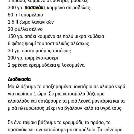
1 πράσο, κομμένο σε χοντρές ροδέλες
300 γρ.
παστινάκι
, κομμένο σε ροδέλες
50 ml σπορέλαιο
1,5 lt ζωμό λαχανικών
20 φύλλα σέλινο
150 γρ. απάκι κομμένο σε πολύ μικρά κυβάκια
6 φέτες ψωμί του τοστ ολικής αλέσεως
30 γρ. πάστα μαύρης τρούφας
100 γρ. τριμμένο κασέρι
2 φρέσκα κρεμμυδάκια ψιλοκομμένα
Διαδικασία
Μουλιάζουμε τα αποξηραμένα μανιτάρια σε χλιαρό νερό
για περίπου 1 ώρα. Σε μια κατσαρόλα βάζουμε
ελαιόλαδο και σoτάρουμε τα μισά λευκά μανιτάρια και τα
μισά πλευρώτους μέχρι να βγάλουν καλά τα υγρά τους.
Σε ένα ταψάκι βάζουμε το κρεμμύδι, το πράσο, το
παστινάκι και ανακατεύουμε με σπορέλαιο. Τα ψήνουμε