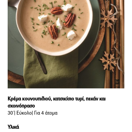
Κρέμα κουνουπιδιού, κατσικίσιο τυρί, πεκάν και
σχοινόπρασο
30΄| Εύκολο| Για 4 άτομα
Υλικά