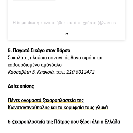
Η δημοσίευση κοινοποιήθηκε από το χρήστη (@varsos_kifisia_1892)
5. Παγωτό Σικάγο στον Βάρσο
Σοκολάτα, πλούσια σαντιγί, άφθονο σιρόπι και
καβουρδισμένο αμύγδαλο.
Κασσαβέτη 5, Κηφισιά, τηλ.: 210 8012472
Δείτε επίσης
Πέντε ονομαστά ζαχαροπλαστεία της
Κωνσταντινούπολης και τα κορυφαία τους γλυκά
5 ζαχαροπλαστεία της Πάτρας που ξέρει όλη η Ελλάδα