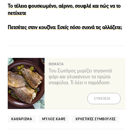
Το τέλεια φουσκωμένο, αέρινο, σουφλέ και πώς να το
πετύχετε
Πετσέτες στην κουζίνα: Εσείς πόσο συχνά τις αλλάζετε;
ΘΕΜΑΤΑ
Του Σωτήρος μυρίζει τηγανητό
ψάρι και γλυκαίνουν τα πρώτα
σταφύλια. Τι λέει η παράδοση
ΣΥΝΕΧΕΙΑ
ΚΑΘΆΡΙΣΜΑ
ΜΎΛΟΣ ΚΑΦΈ
ΧΡΗΣΤΙΚΈΣ ΣΥΜΒΟΥΛΈΣ