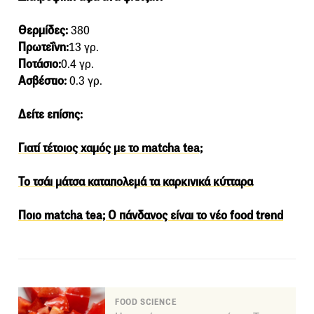
Θερμίδες:
380
Πρωτεΐνη:
13 γρ.
Ποτάσιο:
0.4 γρ.
Ασβέστιο:
0.3 γρ.
Δείτε επίσης:
Γιατί τέτοιος χαμός με το matcha tea;
Το τσάι μάτσα καταπολεμά τα καρκινικά κύτταρα
Ποιο matcha tea; Ο πάνδανος είναι το νέο food trend
FOOD SCIENCE