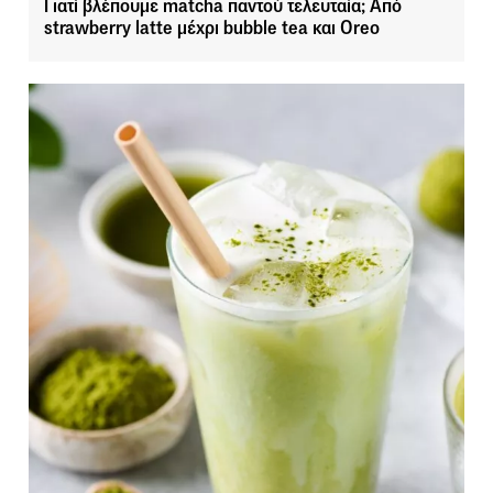
Γιατί βλέπουμε matcha παντού τελευταία; Από
strawberry latte μέχρι bubble tea και Oreo