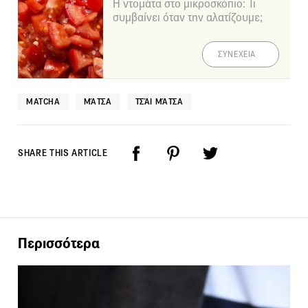
Η ντομάτα στο μικροσκόπιο: Τι
συμβαίνει όταν την αλατίζουμε;
ΣΥΝΕΧΕΙΑ
MATCHA
ΜΆΤΣΑ
ΤΣΆΙ ΜΆΤΣΑ
SHARE THIS ARTICLE
Περισσότερα