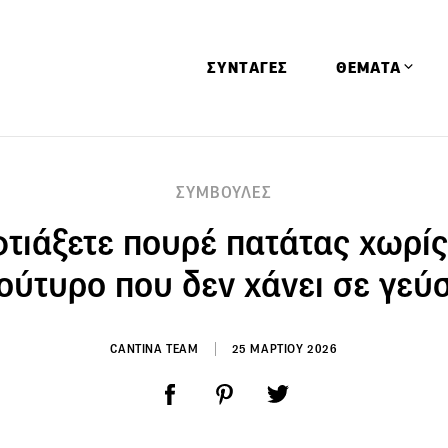
ΣΥΝΤΑΓΕΣ
ΘΕΜΑΤΑ
Απόψεις
ΣΥΜΒΟΥΛΕΣ
Αφιερώματα
τιάξετε πουρέ πατάτας χωρίς
Ειδήσεις
Έρευνες
ούτυρο που δεν χάνει σε γεύ
Οινοπνευματώ
Παιδί
CANTINA TEAM
25 ΜΑΡΤΙΟΥ 2026
Υγεία & Διατρ