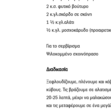
2 κ.σ. φυτικό βούτυρο
2 κ.γλ.σκόρδο σε σκόνη
1 ½ κ.γλ.αλάτι
½ κ.γλ. μοσχοκάρυδο (προαιρετικ
Για το σερβίρισμα
Ψιλοκομμένο σχοινόπρασο
Διαδικασία
Ξεφλουδίζουμε, πλένουμε και κό
κύβους. Τις βράζουμε σε αλατισμ
20-25 λεπτά, μέχρι να μαλακώσου
και τις μεταφέρουμε σε ένα μεγά