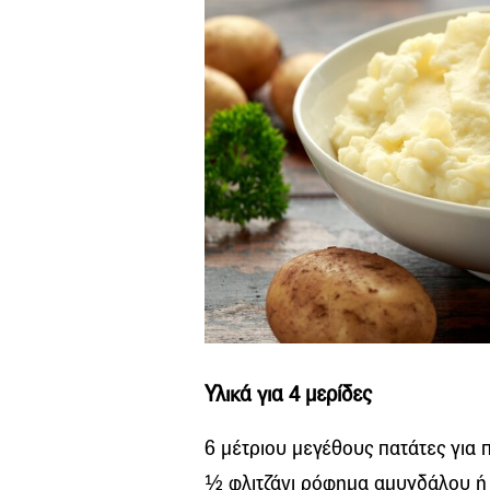
Υλικά για 4 μερίδες
6 μέτριου μεγέθους πατάτες για 
½ φλιτζάνι ρόφημα αμυγδάλου ή