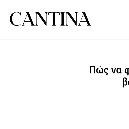
Πώς να φ
β