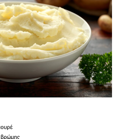
πουρέ
 βρώμης