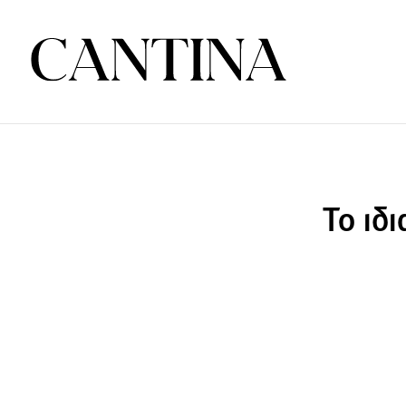
Το ιδ