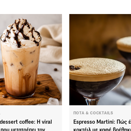
L
ΠΟΤΑ & COCKTAILS
dessert coffee: Η viral
Espresso Martini: Πώς 
 που μετατρέπει τον
κοκτέιλ με καφέ βρέθηκ