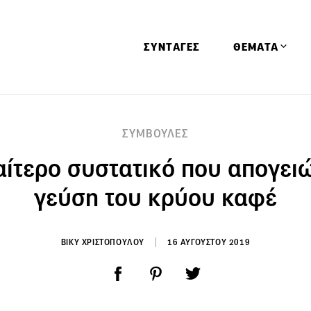
ΣΥΝΤΑΓΕΣ
ΘΕΜΑΤΑ
Απόψεις
ΣΥΜΒΟΥΛΕΣ
Αφιερώματα
ιαίτερο συστατικό που απογειώ
Ειδήσεις
Έρευνες
γεύση του κρύου καφέ
Οινοπνευματώ
Παιδί
ΒΙΚΥ ΧΡΙΣΤΟΠΟΥΛΟΥ
16 ΑΥΓΟΥΣΤΟΥ 2019
Υγεία & Διατρ