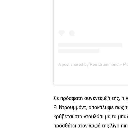
A post shared by Ree Drummond – P
Σε πρόσφατη συνέντευξή της, η 
Ρι Ντρουμμόντ, αποκάλυψε πως τ
κρύβεται στο ντουλάπι με τα μπα
προσθέτει στον καφέ της λίγο πιπ