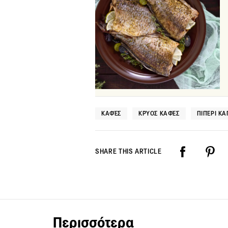
ΚΑΦΈΣ
ΚΡΎΟΣ ΚΑΦΈΣ
ΠΙΠΈΡΙ ΚΑ
SHARE THIS ARTICLE
Περισσότερα