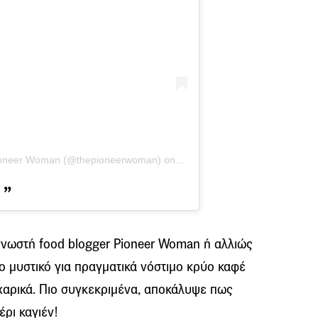
ioneer Woman (@thepioneerwoman)
on
Jul 26, 2019 at 9:11am PDT
γνωστή food blogger Pioneer Woman ή αλλιώς
ο μυστικό για πραγματικά νόστιμο κρύο καφέ
χαρικά. Πιο συγκεκριμένα, αποκάλυψε πως
έρι καγιέν!