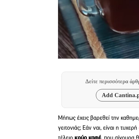
Δείτε περισσότερα άρ
Add Cantina.p
Μήπως έχεις βαρεθεί την καθημε
γειτονιάς; Εάν ναι, είναι η τυχερ
τέλειο
κρύο καφέ
, που σίγουρα θ