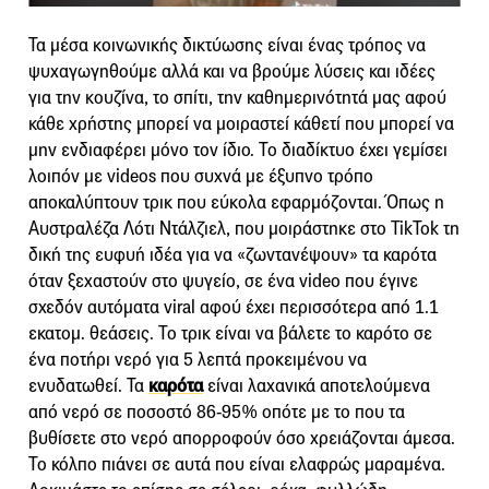
Τα μέσα κοινωνικής δικτύωσης είναι ένας τρόπος να
ψυχαγωγηθούμε αλλά και να βρούμε λύσεις και ιδέες
για την κουζίνα, το σπίτι, την καθημερινότητά μας αφού
κάθε χρήστης μπορεί να μοιραστεί κάθετί που μπορεί να
μην ενδιαφέρει μόνο τον ίδιο. Το διαδίκτυο έχει γεμίσει
λοιπόν με videos που συχνά με έξυπνο τρόπο
αποκαλύπτουν τρικ που εύκολα εφαρμόζονται. Όπως η
Αυστραλέζα Λότι Ντάλζιελ, που μοιράστηκε στο TikTok τη
δική της ευφυή ιδέα για να «ζωντανέψουν» τα καρότα
όταν ξεχαστούν στο ψυγείο, σε ένα video που έγινε
σχεδόν αυτόματα viral αφού έχει περισσότερα από 1.1
εκατομ. θεάσεις. Το τρικ είναι να βάλετε το καρότο σε
ένα ποτήρι νερό για 5 λεπτά προκειμένου να
ενυδατωθεί. Τα
καρότα
είναι λαχανικά αποτελούμενα
από νερό σε ποσοστό 86-95% οπότε με το που τα
βυθίσετε στο νερό απορροφούν όσο χρειάζονται άμεσα.
Το κόλπο πιάνει σε αυτά που είναι ελαφρώς μαραμένα.