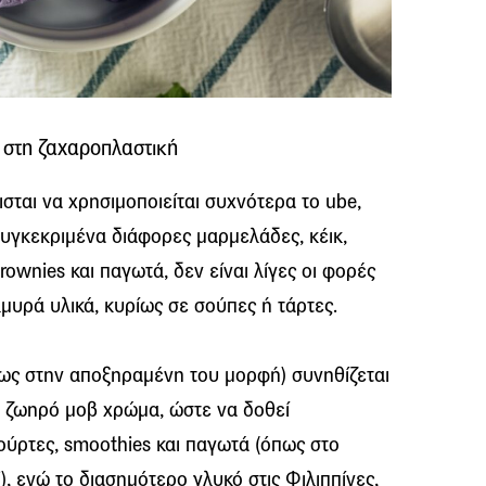
ι στη ζαχαροπλαστική
θισται να χρησιμοποιείται συχνότερα το ube,
 συγκεκριμένα διάφορες μαρμελάδες, κέικ,
brownies και παγωτά, δεν είναι λίγες οι φορές
λμυρά υλικά, κυρίως σε σούπες ή τάρτες.
ίως στην αποξηραμένη του μορφή) συνηθίζεται
ο ζωηρό μοβ χρώμα, ώστε να δοθεί
τούρτες, smoothies και παγωτά (όπως στο
, ενώ το διασημότερο γλυκό στις Φιλιππίνες,