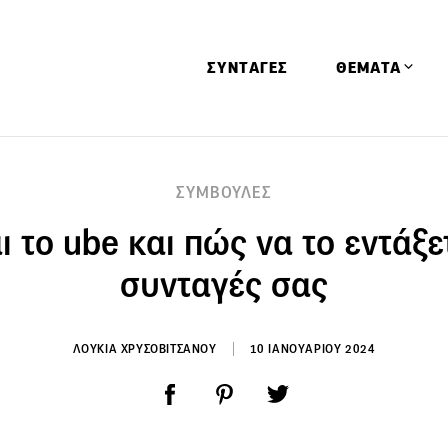
ΣΥΝΤΑΓΕΣ
ΘΕΜΑΤΑ
Απόψεις
ΣΥΜΒΟΥΛΕΣ
Αφιερώματα
αι το ube και πώς να το εντάξε
Ειδήσεις
Έρευνες
συνταγές σας
Οινοπνευματώ
Παιδί
ΛΟΥΚΙΑ ΧΡΥΣΟΒΙΤΣΑΝΟΥ
10 ΙΑΝΟΥΑΡΙΟΥ 2024
Υγεία & Διατρ