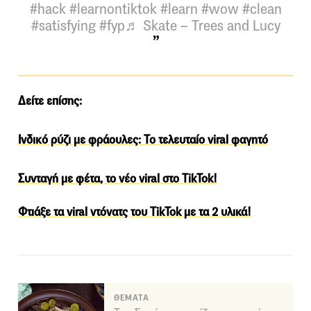
#hack
#learnontiktok
#learn
#wow
#clean
#satisfying
#fyp
♬ Skate – Trees and Lucy
Δείτε επίσης:
Ινδικό ρύζι με φράουλες: Το τελευταίο viral φαγητό
Συνταγή με φέτα, το νέο viral στο ΤikTok!
Φτιάξε τα viral ντόνατς του ΤikTok με τα 2 υλικά!
ΘΕΜΑΤΑ