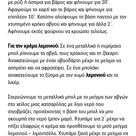
με ρύζι ή όσπρια για βάρος και ψήνουμε για 20΄.
Αφαιρούμε το χαρτί και το βάρος και ψήνουμε για
επιπλέον 10΄. Κατόπιν αλείφουμε τη βάση παντού με τον
χτυπημένο κρόκο αβγού και ψήνουμε για άλλα 2΄.
Αφήνουμε εκτός φούρνου να κρυώσει τελείως.
Για την κρέμα λεμονιού:
Σε ένα μεταλλικό ή πυρίμαχο
μπολ ρίχνουμε τα αβγά, τους κρόκους και τη ζάχαρη.
Ανακατεύουμε με έναν αβγοδάρτη μέχρι το μείγμα να
ασπρίσει και να αφρατέψει. Σε ένα μπολάκι
ανακατεύουμε το ξύσμα με τον χυμό
λεμονιού
και το
λικέρ.
Στερεώνουμε το μεταλλικό μπολ με το μείγμα των αβγών
στο χείλος μιας κατσαρόλας με λίγο νερό που
σιγοβράζει, προσέχοντας η βάση του μπολ να μην
ακουμπά στο νερό (μπεν μαρί). Χτυπάμε για 2 ́ μέχρι να
πήξει ελαφρώς η κρέμα και προσθέτουμε το μισό μείγμα
λεμονιού – λιμοντσέλο. Χτυπάμε ξανά μέχρι το μείγμα να