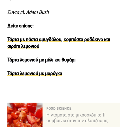
Συνταγή: Adam Bush
Δείτε επίσης:
Τάρτα με πάστα αμυγδάλου, κομπόστα ροδάκινο και
σιρόπι λεμονιού
Τάρτα λεμονιού με μέλι και θυμάρι
Τάρτα λεµονιού µε µαρέγκα
FOOD SCIENCE
Η ντομάτα στο μικροσκόπιο: Τι
συμβαίνει όταν την αλατίζουμε;