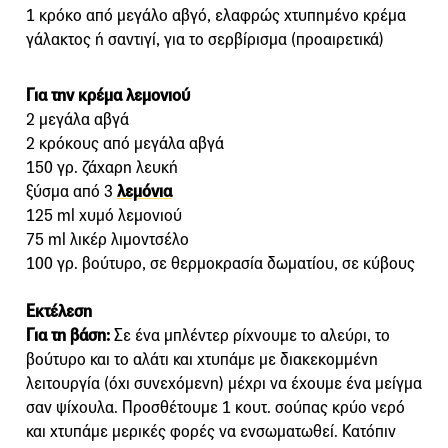
1 κρόκο από μεγάλο αβγό, ελαφρώς χτυπημένο κρέμα
γάλακτος ή σαντιγί, για το σερβίρισμα (προαιρετικά)
Για την κρέμα λεμονιού
2 μεγάλα αβγά
2 κρόκους από μεγάλα αβγά
150 γρ. ζάχαρη λευκή
ξύσμα από 3
λεμόνια
125 ml χυμό λεμονιού
75 ml λικέρ λιμοντσέλο
100 γρ. βούτυρο, σε θερμοκρασία δωματίου, σε κύβους
Εκτέλεση
Για τη βάση:
Σε ένα μπλέντερ ρίχνουμε το αλεύρι, το
βούτυρο και το αλάτι και χτυπάμε με διακεκομμένη
λειτουργία (όχι συνεχόμενη) μέχρι να έχουμε ένα μείγμα
σαν ψίχουλα. Προσθέτουμε 1 κουτ. σούπας κρύο νερό
και χτυπάμε μερικές φορές να ενσωματωθεί. Κατόπιν