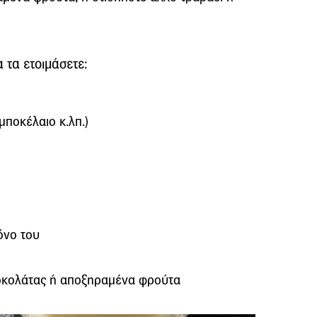
 τα ετοιμάσετε:
μποκέλαιο κ.λπ.)
όνο του
σοκολάτας ή αποξηραμένα φρούτα