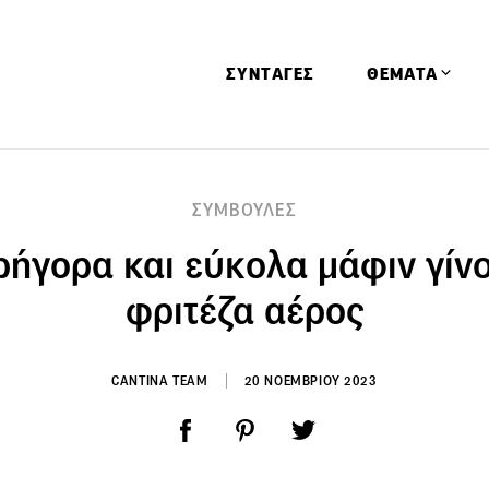
ΣΥΝΤΑΓΕΣ
ΘΕΜΑΤΑ
Απόψεις
ΣΥΜΒΟΥΛΕΣ
Αφιερώματα
γρήγορα και εύκολα μάφιν γίνο
Ειδήσεις
Έρευνες
φριτέζα αέρος
Οινοπνευματώ
Παιδί
CANTINA TEAM
20 ΝΟΕΜΒΡΙΟΥ 2023
Υγεία & Διατρ