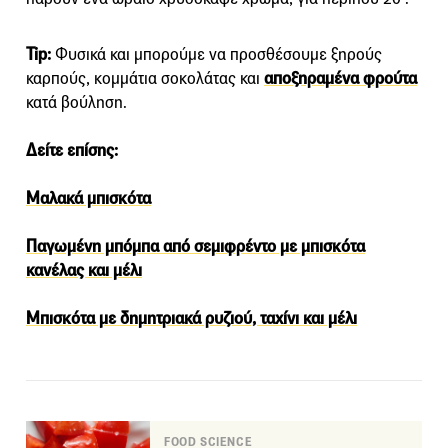
Tip:
Φυσικά και μπορούμε να προσθέσουμε ξηρούς
καρπούς, κομμάτια σοκολάτας και
αποξηραμένα φρούτα
κατά βούληση.
Δείτε επίσης:
Μαλακά μπισκότα
Παγωμένη μπόμπα από σεμιφρέντο με μπισκότα
κανέλας και μέλι
Μπισκότα με δημητριακά ρυζιού, ταχίνι και μέλι
FOOD SCIENCE