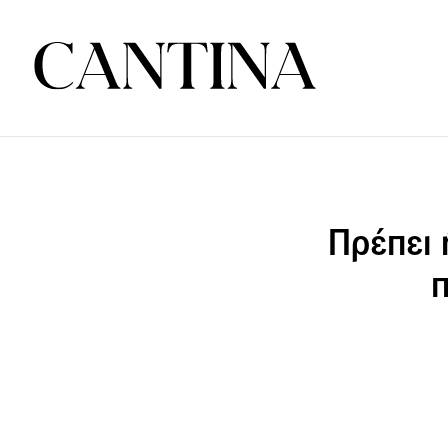
Πρέπει 
π