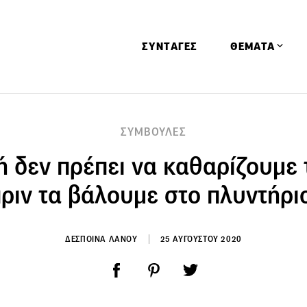
ΣΥΝΤΑΓΕΣ
ΘΕΜΑΤΑ
Απόψεις
ΣΥΜΒΟΥΛΕΣ
Αφιερώματα
ή δεν πρέπει να καθαρίζουμε 
Ειδήσεις
Έρευνες
ριν τα βάλουμε στο πλυντήρι
Οινοπνευματώ
Παιδί
ΔΕΣΠΟΙΝΑ ΛΑΝΟΥ
25 ΑΥΓΟΥΣΤΟΥ 2020
Υγεία & Διατρ