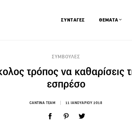
ΣΥΝΤΑΓΕΣ
ΘΕΜΑΤΑ
Απόψεις
ΣΥΜΒΟΥΛΕΣ
Αφιερώματα
κολος τρόπος να καθαρίσεις 
Ειδήσεις
Έρευνες
εσπρέσο
Οινοπνευματώ
Παιδί
CANTINA TEAM
11 ΙΑΝΟΥΑΡΙΟΥ 2018
Υγεία & Διατρ