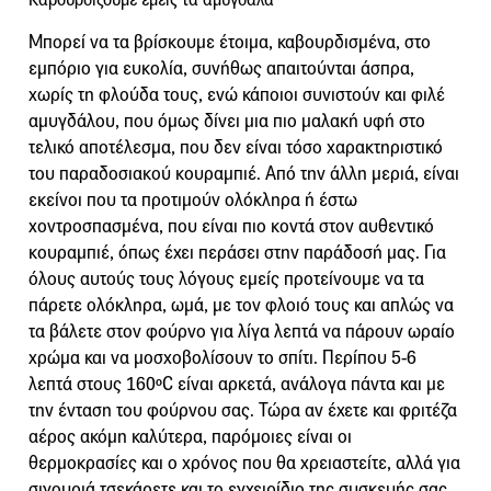
Μπορεί να τα βρίσκουμε έτοιμα, καβουρδισμένα, στο
εμπόριο για ευκολία, συνήθως απαιτούνται άσπρα,
χωρίς τη φλούδα τους, ενώ κάποιοι συνιστούν και φιλέ
αμυγδάλου, που όμως δίνει μια πιο μαλακή υφή στο
τελικό αποτέλεσμα, που δεν είναι τόσο χαρακτηριστικό
του παραδοσιακού κουραμπιέ. Από την άλλη μεριά, είναι
εκείνοι που τα προτιμούν ολόκληρα ή έστω
χοντροσπασμένα, που είναι πιο κοντά στον αυθεντικό
κουραμπιέ, όπως έχει περάσει στην παράδοσή μας. Για
όλους αυτούς τους λόγους εμείς προτείνουμε να τα
πάρετε ολόκληρα, ωμά, με τον φλοιό τους και απλώς να
τα βάλετε στον φούρνο για λίγα λεπτά να πάρουν ωραίο
χρώμα και να μοσχοβολίσουν το σπίτι. Περίπου 5-6
λεπτά στους 160ºC είναι αρκετά, ανάλογα πάντα και με
την ένταση του φούρνου σας. Τώρα αν έχετε και φριτέζα
αέρος ακόμη καλύτερα, παρόμοιες είναι οι
θερμοκρασίες και ο χρόνος που θα χρειαστείτε, αλλά για
σιγουριά τσεκάρετε και το εγχειρίδιο της συσκευής σας