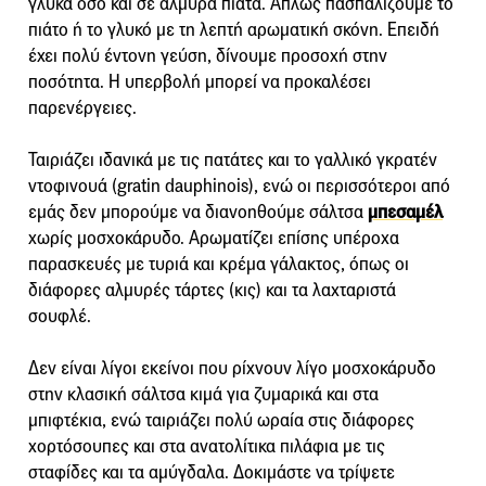
γλυκά όσο και σε αλμυρά πιάτα. Απλώς πασπαλίζουμε το
πιάτο ή το γλυκό με τη λεπτή αρωματική σκόνη. Επειδή
έχει πολύ έντονη γεύση, δίνουμε προσοχή στην
ποσότητα. Η υπερβολή μπορεί να προκαλέσει
παρενέργειες.
Ταιριάζει ιδανικά με τις πατάτες και το γαλλικό γκρατέν
ντοφινουά (gratin dauphinois), ενώ οι περισσότεροι από
εμάς δεν μπορούμε να διανοηθούμε σάλτσα
μπεσαμέλ
χωρίς μοσχοκάρυδο. Αρωματίζει επίσης υπέροχα
παρασκευές με τυριά και κρέμα γάλακτος, όπως οι
διάφορες αλμυρές τάρτες (κις) και τα λαχταριστά
σουφλέ.
Δεν είναι λίγοι εκείνοι που ρίχνουν λίγο μοσχοκάρυδο
στην κλασική σάλτσα κιμά για ζυμαρικά και στα
μπιφτέκια, ενώ ταιριάζει πολύ ωραία στις διάφορες
χορτόσουπες και στα ανατολίτικα πιλάφια με τις
σταφίδες και τα αμύγδαλα. Δοκιμάστε να τρίψετε