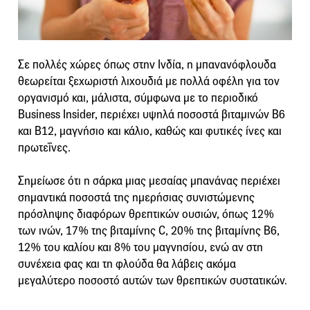
Σε πολλές χώρες όπως στην Ινδία, η μπανανόφλουδα
θεωρείται ξεχωριστή λιχουδιά με πολλά οφέλη για τον
οργανισμό και, μάλιστα, σύμφωνα με το περιοδικό
Business Insider, περιέχει υψηλά ποσοστά βιταμινών Β6
και Β12, μαγνήσιο και κάλιο, καθώς και φυτικές ίνες και
πρωτεΐνες.
Σημείωσε ότι η σάρκα μιας μεσαίας μπανάνας περιέχει
σημαντικά ποσοστά της ημερήσιας συνιστώμενης
πρόσληψης διαφόρων θρεπτικών ουσιών, όπως 12%
των ινών, 17% της βιταμίνης C, 20% της βιταμίνης Β6,
12% του καλίου και 8% του μαγνησίου, ενώ αν στη
συνέχεια φας και τη φλούδα θα λάβεις ακόμα
μεγαλύτερο ποσοστό αυτών των θρεπτικών συστατικών.