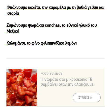
Φτιάχνουμε καχέτα, την καραμέλα με τη βαθιά γεύση και
ιστορία
Ζυμώνουμε ψωμάκια conchas, το εθνικό γλυκό του
Μεξικό
Καλαμάνσι, το φίνο φιλιππινέζικο λεμόνι
FOOD SCIENCE
Η ντομάτα στο μικροσκόπιο: Τι
συμβαίνει όταν την αλατίζουμε;
ΣΥΝΕΧΕΙΑ