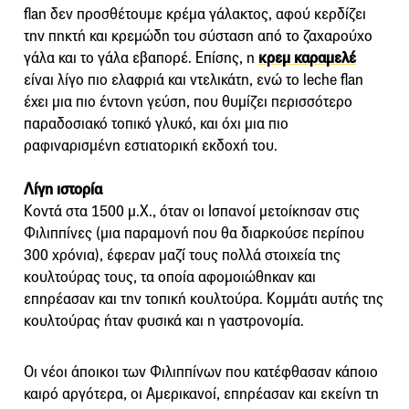
flan δεν προσθέτουμε κρέμα γάλακτος, αφού κερδίζει
την πηκτή και κρεμώδη του σύσταση από το ζαχαρούχο
γάλα και το γάλα εβαπορέ. Επίσης, η
κρεμ καραμελέ
είναι λίγο πιο ελαφριά και ντελικάτη, ενώ το leche flan
έχει μια πιο έντονη γεύση, που θυμίζει περισσότερο
παραδοσιακό τοπικό γλυκό, και όχι μια πιο
ραφιναρισμένη εστιατορική εκδοχή του.
Λίγη ιστορία
Κοντά στα 1500 μ.Χ., όταν οι Ισπανοί μετοίκησαν στις
Φιλιππίνες (μια παραμονή που θα διαρκούσε περίπου
300 χρόνια), έφεραν μαζί τους πολλά στοιχεία της
κουλτούρας τους, τα οποία αφομοιώθηκαν και
επηρέασαν και την τοπική κουλτούρα. Κομμάτι αυτής της
κουλτούρας ήταν φυσικά και η γαστρονομία.
Οι νέοι άποικοι των Φιλιππίνων που κατέφθασαν κάποιο
καιρό αργότερα, οι Αμερικανοί, επηρέασαν και εκείνη τη