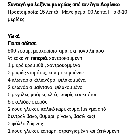
Συνταγή για λαζάνια με κρέας από τον Άγιο Δομίνικο
Προετοιμασία: 15 λεπτά | Μαγείρεμα: 90 λεπτά | Για 8-10
μερίδες
Υλικά
Για τη σάλτσα
900 γραμμ. μοσχαρίσιο κιμά, όχι πολύ λιπαρό
½ κόκκινη
πιπεριά
, χοντροκομμένη
1 μικρό κρεμμύδι, χοντροκομμένο
2 μικρές ντομάτες, χοντροκομμένες
4 κλωνάρια κόλιανδρο, ψιλοκομμένα
2 κλωνάρια μαϊντανό, ψιλοκομμένο
5 μεγάλες μαύρες ελιές, χωρίς κουκούτσι
5 σκελίδες σκόρδο
2 κουτ. γλυκού ιταλικό καρύκευμα (μείγμα από
δεντρολίβανο, θυμάρι, ρίγανη, βασιλικός)
2 φύλλα δάφνης
1 κουτ. γλυκού κάπαρη, στραγγισμένη και ξεπλυμένη