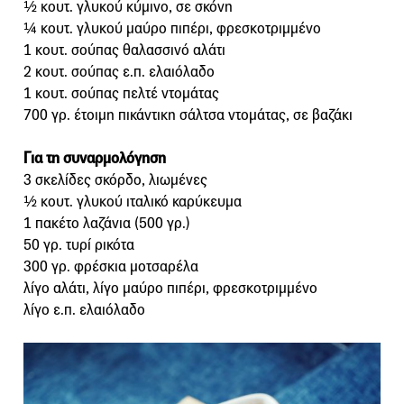
½ κουτ. γλυκού κύμινο, σε σκόνη
¼ κουτ. γλυκού μαύρο πιπέρι, φρεσκοτριμμένο
1 κουτ. σούπας θαλασσινό αλάτι
2 κουτ. σούπας ε.π. ελαιόλαδο
1 κουτ. σούπας πελτέ ντομάτας
700 γρ. έτοιμη πικάντικη σάλτσα ντομάτας, σε βαζάκι
Για τη συναρμολόγηση
3 σκελίδες σκόρδο, λιωμένες
½ κουτ. γλυκού ιταλικό καρύκευμα
1 πακέτο λαζάνια (500 γρ.)
50 γρ. τυρί ρικότα
300 γρ. φρέσκια μοτσαρέλα
λίγο αλάτι, λίγο μαύρο πιπέρι, φρεσκοτριμμένο
λίγο ε.π. ελαιόλαδο