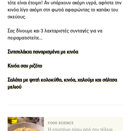
τότε είναι έτοιμη! Αν υπάρχουν ακόμη υγρά, αφήστε την
κινόα λίγο ακόμη στη φωτιά αφαιρώντας το καπάκι του
σκεύους.
Σας δίνουμε και 3 λαχταριστές συνταγές για να
πειραματιστείτε…
Σνιτσελάκια παναρισμένα με κινόα
Κινόα σαν ριζότο
Σαλάτα με ψητή κολοκύθα, κινόα, χαλούμι και σάλτσα
μελιού
FOOD SCIENCE
Η επιστήμη πίσω από την τέλεια