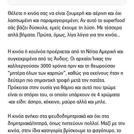
Θέλετε η κινόα σας να είναι ζουμερή και αέρινη και όχι
λασπωμένη και παραμαγειρεμένη; Αν αυτό το superfood
σάς βάζει δύσκολα, εμείς έχουμε τη λύση. Με τέσσερα
απλά βήματα. Πρώτα, όμως, λίγα λόγια για την κινόα…
Η κινόα ή κουϊνόα προέρχεται από τη Νότια Αμερική και
συγκεκριμένα από τις Άνδεις. Οι αρχαίοι Ίνκας την
καλλιεργούσαν 3000 χρόνια πριν και τη θεωρούσαν
“μητέρα όλων των καρπών”, καθώς για εκείνους ήταν η
δεύτερη πιο σημαντική τροφή μετά την πατάτα.
Πρόκειται στην ουσία για θάμνο και αυτό που τρώμε
είναι οι σπόροι του, οι οποίοι υπάρχουν σε 4 χρώματα
-και είδη: άσπρο, κόκκινο, μαύρο αλλά και μπλε.
Η κινόα ανήκει στα ψευδοδημητριακά και όχι στα
δημητριακά/σιτηρά, όπως πιστεύουν πολλοί. Μαζί με την
κινόα, στην ίδια κατηγορία βρίσκουμε το φαγόπυρο, το