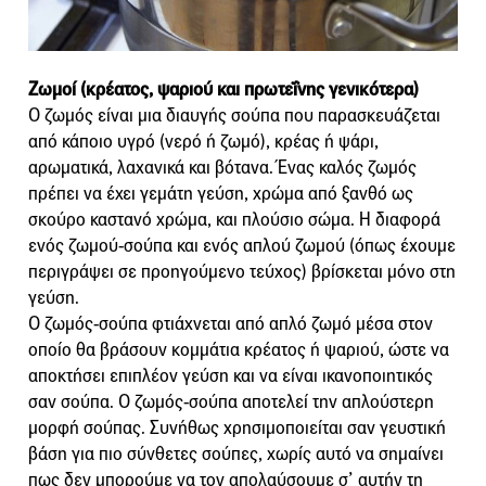
Ζωμοί (κρέατος, ψαριού και πρωτεΐνης γενικότερα)
Ο ζωμός είναι μια διαυγής σούπα που παρασκευάζεται
από κάποιο υγρό (νερό ή ζωμό), κρέας ή ψάρι,
αρωματικά, λαχανικά και βότανα. Ένας καλός ζωμός
πρέπει να έχει γεμάτη γεύση, χρώμα από ξανθό ως
σκούρο καστανό χρώμα, και πλούσιο σώμα. Η διαφορά
ενός ζωμού-σούπα και ενός απλού ζωμού (όπως έχουμε
περιγράψει σε προηγούμενο τεύχος) βρίσκεται μόνο στη
γεύση.
Ο ζωμός-σούπα φτιάχνεται από απλό ζωμό μέσα στον
οποίο θα βράσουν κομμάτια κρέατος ή ψαριού, ώστε να
αποκτήσει επιπλέον γεύση και να είναι ικανοποιητικός
σαν σούπα. Ο ζωμός-σούπα αποτελεί την απλούστερη
μορφή σούπας. Συνήθως χρησιμοποιείται σαν γευστική
βάση για πιο σύνθετες σούπες, χωρίς αυτό να σημαίνει
πως δεν μπορούμε να τον απολαύσουμε σ’ αυτήν τη