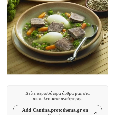
Δείτε περισσότερα άρθρα μας
στα
αποτελέσματα αναζήτησης
Add Cantina.protothema.gr on