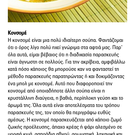
Κονσομέ
Η κονσομέ είναι μια πολύ ιδιαίτερη σούπα. Φαντάζομαι
ότι ο όρος λίγο πολύ ηχεί γνώριμα στα αφτιά μας. Παρ’
όλα αυτά, είμαι βέβαιος ότι η διαδικασία παρασκευής
είναι άγνωστη σε πολλούς. Για την ακρίβεια, αμφιβάλλω
κατά πόσο κάποιος θα μπορούσε καν να φανταστεί τη
μέθοδο παρασκευής παρατηρώντας ή και δοκιμάζοντας
ένα μπολ με κονσομέ. Αυτό που διαφοροποιεί την
κονσομέ από οποιαδήποτε άλλη σούπα είναι η
κρυστάλλινη διαύγεια, η βαθιά, περίπλοκη γεύση και το
άρωμά της. Όλα αυτά είναι αποτελέσματα του τρόπου
παρασκευής της, τον οποίο θα περιγράψω ευθύς
αμέσως. Η κονσομέ παρασκευάζεται από κάποιο ζωμό
ζωικής προέλευσης, άπαχο κρέας ή ψάρι αλεσμένο σε
μορφή κιμά, ασπράδια αβγού, αρωματικά, λαχανικά και