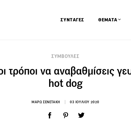
ΣΥΝΤΑΓΕΣ
ΘΕΜΑΤΑ
Απόψεις
ΣΥΜΒΟΥΛΕΣ
Αφιερώματα
ι τρόποι να αναβαθμίσεις γε
Ειδήσεις
Έρευνες
hot dog
Οινοπνευματώ
Παιδί
ΜΑΡΩ ΣΕΝΕΤΑΚΗ
03 ΙΟΥΛΙΟΥ 2020
Υγεία & Διατρ