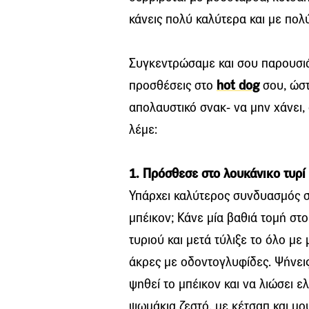
κάνεις πολύ καλύτερα και με πολ
Συγκεντρώσαμε και σου παρουσιάζ
προσθέσεις στο
hot dοg
σου, ώστ
απολαυστικό σνακ- να μην χάνει, 
λέμε:
1. Πρόσθεσε στο λουκάνικο τυρί 
Υπάρχει καλύτερος συνδυασμός στ
μπέικον; Κάνε μία βαθιά τομή στο
τυριού και μετά τύλιξε το όλο με
άκρες με οδοντογλυφίδες. Ψήνει
ψηθεί το μπέικον και να λιώσει ε
ψωμάκια ζεστό, με κέτσαπ και μου