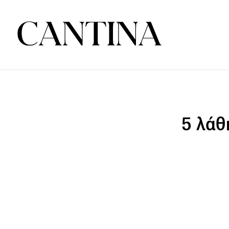
5 λάθ