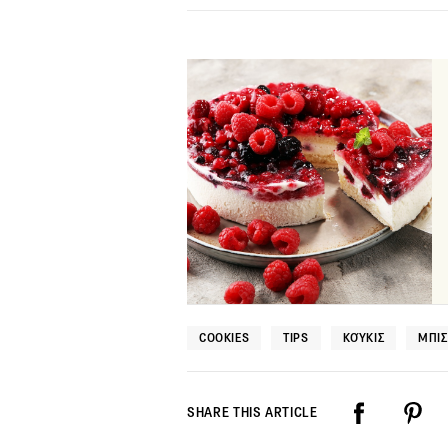
COOKIES
TIPS
ΚΟΎΚΙΣ
ΜΠΙ
SHARE THIS ARTICLE