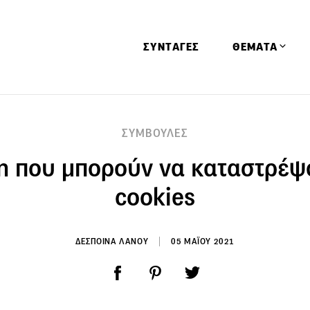
ΣΥΝΤΑΓΕΣ
ΘΕΜΑΤΑ
Απόψεις
ΣΥΜΒΟΥΛΕΣ
Αφιερώματα
η που μπορούν να καταστρέψ
Ειδήσεις
Έρευνες
cookies
Οινοπνευματώ
Παιδί
ΔΕΣΠΟΙΝΑ ΛΑΝΟΥ
05 ΜΑΪΟΥ 2021
Υγεία & Διατρ