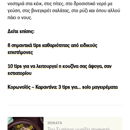
νοστιμιά στα κέικ, στις πίτες, στο δροσιστικό νερό με
γεύση, στις βινεγκρέτ σαλάτας, στο ρύζι και όπου αλλού
πάει ο νους.
Δείτε επίσης:
8 σημαντικά tips καθαριότητας από ειδικούς
επιστήμονες
10 tips για να λειτουργεί η κουζίνα σας άψογα, σαν
εστιατορίου
Κορωνοϊός – Καραντίνα: 3 tips για… solo μαγειρέματα
ΘΕΜΑΤΑ
Του Σωτήρος μυρίζει τηγανητό