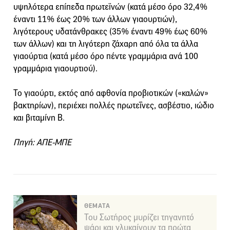
υψηλότερα επίπεδα πρωτεϊνών (κατά μέσο όρο 32,4%
έναντι 11% έως 20% των άλλων γιαουρτιών),
λιγότερους υδατάνθρακες (35% έναντι 49% έως 60%
των άλλων) και τη λιγότερη ζάχαρη από όλα τα άλλα
γιαούρτια (κατά μέσο όρο πέντε γραμμάρια ανά 100
γραμμάρια γιαουρτιού).
Το γιαούρτι, εκτός από αφθονία προβιοτικών («καλών»
βακτηρίων), περιέχει πολλές πρωτεΐνες, ασβέστιο, ιώδιο
και βιταμίνη Β.
Πηγή: ΑΠΕ-ΜΠΕ
ΘΕΜΑΤΑ
Του Σωτήρος μυρίζει τηγανητό
ψάρι και γλυκαίνουν τα πρώτα