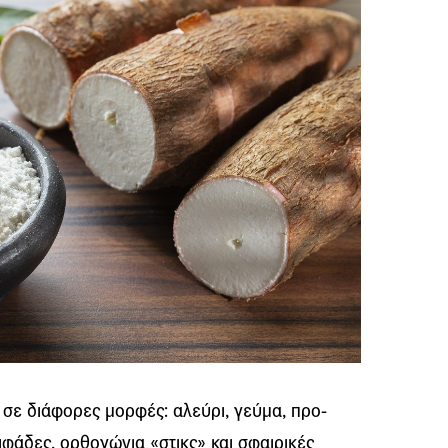
 σε διάφορες μορφές: αλεύρι, γεύμα, προ-
ιφάδες, ορθογώνια «στικς» και σφαιρικές