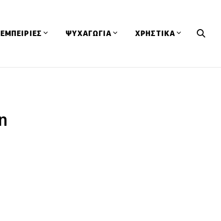
ΕΜΠΕΙΡΙΕΣ
ΨΥΧΑΓΩΓΙΑ
ΧΡΗΣΤΙΚΑ
Εκδηλώσεις
CineFood
Θερμιδομετρητής
Εστιατόρια
Lifestyle
Λεξικό Κουζίνας
ΣΥΝΤΑΓΕΣ
ΑΡΘΡΑ
τη
Μαγαζιά
Viral Videos
Συμβουλές
Πρόσωπα
Βιβλία
Τα Φρέσκα Του Μήνα
δη
Προϊόντα
Διαγωνισμοί
Τεχνικές
Ταξίδια
Κουίζ
οφή