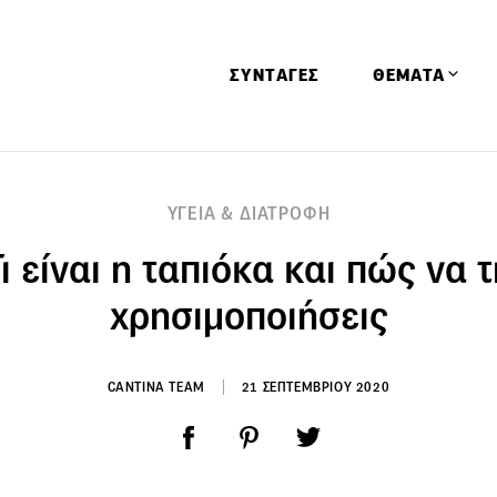
ΣΥΝΤΑΓΕΣ
ΘΕΜΑΤΑ
Απόψεις
ΥΓΕΙΑ & ΔΙΑΤΡΟΦΗ
Αφιερώματα
ι είναι η ταπιόκα και πώς να 
Ειδήσεις
Έρευνες
χρησιμοποιήσεις
Οινοπνευματώ
Παιδί
CANTINA TEAM
21 ΣΕΠΤΕΜΒΡΙΟΥ 2020
Υγεία & Διατρ