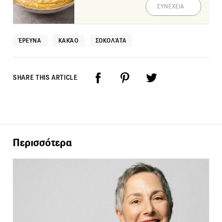
ΣΥΝΕΧΕΙΑ
ΈΡΕΥΝΑ
ΚΑΚΆΟ
ΣΟΚΟΛΆΤΑ
SHARE THIS ARTICLE
Περισσότερα