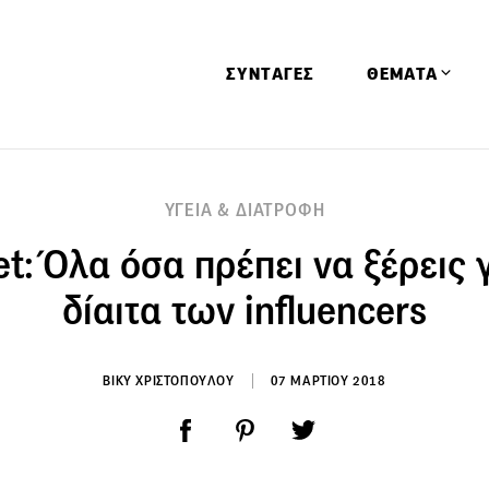
ΣΥΝΤΑΓΕΣ
ΘΕΜΑΤΑ
Απόψεις
ΥΓΕΙΑ & ΔΙΑΤΡΟΦΗ
Αφιερώματα
et: Όλα όσα πρέπει να ξέρεις γ
Ειδήσεις
Έρευνες
δίαιτα των influencers
Οινοπνευματώ
Παιδί
ΒΙΚΥ ΧΡΙΣΤΟΠΟΥΛΟΥ
07 ΜΑΡΤΙΟΥ 2018
Υγεία & Διατρ