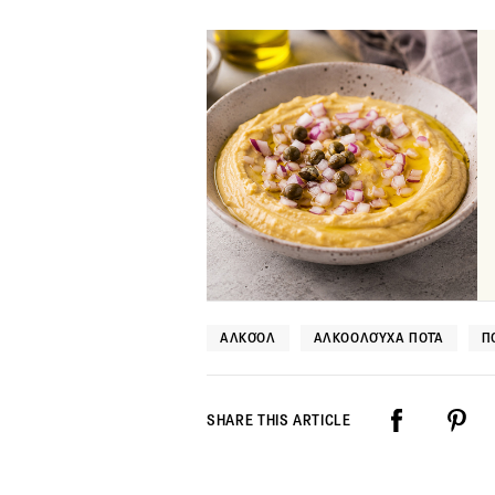
ΑΛΚΟΌΛ
ΑΛΚΟΟΛΟΎΧΑ ΠΟΤΆ
Π
SHARE THIS ARTICLE