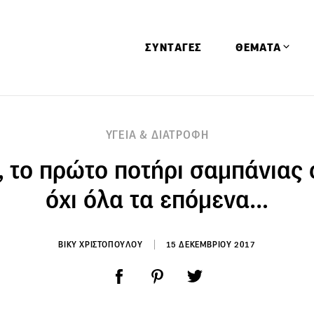
ΣΥΝΤΑΓΕΣ
ΘΕΜΑΤΑ
Απόψεις
ΥΓΕΙΑ & ΔΙΑΤΡΟΦΗ
Αφιερώματα
, το πρώτο ποτήρι σαμπάνιας 
Ειδήσεις
Έρευνες
όχι όλα τα επόμενα…
Οινοπνευματώ
Παιδί
ΒΙΚΥ ΧΡΙΣΤΟΠΟΥΛΟΥ
15 ΔΕΚΕΜΒΡΙΟΥ 2017
Υγεία & Διατρ