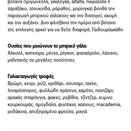
βότανα (τριγωνέλλα, γκαλέγκα, alfalfa, πικραλίδα ή
ταραξάκο, τσουκνίδα, μάραθος, μορίνγκα) βοηθά την
παραγωγή μητρικού γάλακτος και την διατηρεί, ακομή
και την αυξάνει. Δυο φλιτζάνια την ημέρα από βότανο
της επιλογής αρκεί για να δείτε διαφορά. Γαιδουράγκαθο
Ουσίες που μειώνουν το μητρικό γάλα
Αλκοόλ, καπνισμα, μέντα, ρίγανη, φασκόμηλο, λάχανο,
μαΐντανός σε μεγάλες ποσότητες
Γαλακταγωγές τροφές
Βρώμη, κεχρι, ρύζι, κριθάρι, σουσαμι, ταχίνι,
λιναρόσπορος, φυλλώδη πράσινα, καρότο, παντζάρι,
αρακάς σπαράγγια, φακες, ρεβίθια, τζίντζερ, κυμινο
κουρκουμάς, αμύγδαλα, φυστίκια, κασιους, macademia,
ροδάκινα, αποξηραμένα φρούτα, μαγιά