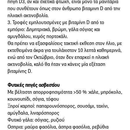
πηγή D3, αν και σχετικά φτωχή, είναι μόνο τα μανιτάρια
που συνθέτουν όπως στον άνθρωπο βιταμινη D από την
ηλιιακή ακτινοβολία.
3. Τροφές εμπλουτισμένες με βιταμίνη D από το
εμπόριο: Δημητριακά, βρώμη, γάλα σόγιας και
αμυγδάλου, χυμός πορτοκάλι.
Θα πρέπει να εξασφαλίσεις τακτική εκθεση στον ήλιο, με
εκτεθειμένα άκρα για τουλάχιστον 10 λεπτά καθημερινά,
ενώ από τον Οκτώβριο, όταν δεν επαρκεί η ηλιακή
ακτινοβολία, καλό θα ήταν να κάνεις μία εξέταση
βιταμίνης D.
Φυτικές πηγές ασβεστίου
Με βέλτιστη απορροφησιμότητα >50 % :κάλε, μπρόκολο,
κουνουπίδι, σόγια, τόφου
Ξηροί καρποί: παπαρουνόσπορος, σουσάμι, ταχίνι,
αμύγδαλα, λιναρόσπορος
Φυτικό γάλα: σόγιας, ρυζιού
Οσπρια: μαύρα φασόλια, άσπρα φασόλια, ρεβύθια