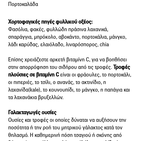
Πορτοκαλάδα
Χορτοφαγικές πηγές φυλλικού οξέος:
Φασόλια, φακές, φυλλώδη πράσινα λαχανικά,
σπαράγγια, μπρόκολο, αβοκάντο, πορτοκάλια, μάνγκο,
λάδι καρύδας, ελαιόλαδο, λιναρόσπορος, chia
Επίσης χρειάζεστε αρκετή βιταμίνη C, για να βοηθήσει
στην απορρόφηση του σιδήρου από τις τροφές.
Τροφές
πλούσιες σε βιταμίνη C
είναι οι φράουλες, το πορτοκάλι,
οι πιπεριές, το τσίλι, ο ανανάς, το ακτινίδιο, η
λαχανίδα(kale), το κουνουπίδι, το μάνγκο, η παπάγια και
τα λαχανάκια βρυξελλών.
Γαλακταγωγές ουσίες
Ουσίες και τροφές οι οποίες δύναται να αυξήσουν την
ποσότητα ή την ροή του μητρικού γάλακτος κατά τον
θηλασμό. Η καθημερινή πόση τσαγιού ή σκόνης από