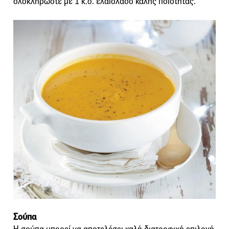
ολοκληρώστε με 1 κ.σ. ελαιόλαδο καλής ποιότητας.
Σούπα