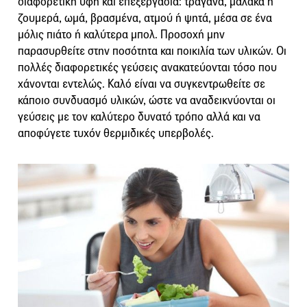
διαφορετική υφή και επεξεργασία: τραγανά, μαλακά ή
ζουμερά, ωμά, βρασμένα, ατμού ή ψητά, μέσα σε ένα
μόλις πιάτο ή καλύτερα μπολ. Προσοχή μην
παρασυρθείτε στην πο­σό­τητα και ποι­κι­λία των υ­λι­κών. Οι
πολλές διαφορετικές γεύ­σεις α­να­κα­τεύ­ον­ται τόσο που
χά­νον­ται εν­τε­λώς. Καλό είναι να συγκεντρωθείτε σε
κάποιο συνδυασμό υλικών, ώ­στε να αναδεικνύ­ον­ται οι
γεύ­σεις με τον κα­λύ­τερο δυ­νατό τρόπο αλλά και να
αποφύγετε τυχόν θερμιδικές υπερβολές.