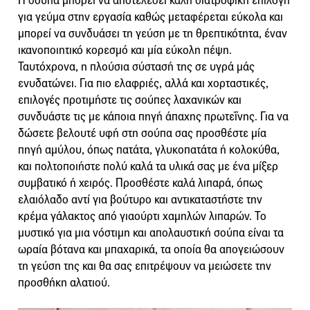
Η σούπα μπορεί να αποτελέσει καλή διατροφική επιλογή
για γεύμα στην εργασία καθώς μεταφέρεται εύκολα και
μπορεί να συνδυάσει τη γεύση με τη θρεπτικότητα, έναν
ικανοποιητικό κορεσμό και μία εύκολη πέψη.
Ταυτόχρονα, η πλούσια σύστασή της σε υγρά μάς
ενυδατώνει. Για πιο ελαφριές, αλλά και χορταστικές,
επιλογές προτιμήστε τις σούπες λαχανικών και
συνδυάστε τις με κάποια πηγή άπαχης πρωτεΐνης. Για να
δώσετε βελουτέ υφή στη σούπα σας προσθέστε μία
πηγή αμύλου, όπως πατάτα, γλυκοπατάτα ή κολοκύθα,
και πολτοποιήστε πολύ καλά τα υλικά σας με ένα μίξερ
συμβατικό ή χειρός. Προσθέστε καλά λιπαρά, όπως
ελαιόλαδο αντί για βούτυρο και αντικαταστήστε την
κρέμα γάλακτος από γιαούρτι χαμηλών λιπαρών. Το
μυστικό για μια νόστιμη και απολαυστική σούπα είναι τα
ωραία βότανα και μπαχαρικά, τα οποία θα απογειώσουν
τη γεύση της και θα σας επιτρέψουν να μειώσετε την
προσθήκη αλατιού.