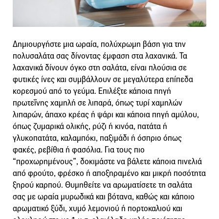
Δημιουργήστε μια ωραία, πολύχρωμη βάση για την
πολυσαλάτα σας δίνοντας έμφαση στα λαχανικά. Τα
λαχανικά δίνουν όγκο στη σαλάτα, είναι πλούσια σε
φυτικές ίνες και συμβάλλουν σε μεγαλύτερα επίπεδα
κορεσμού από το γεύμα. Επιλέξτε κάποια πηγή
πρωτεΐνης χαμηλή σε λιπαρά, όπως τυρί χαμηλών
λιπαρών, άπαχο κρέας ή ψάρι και κάποια πηγή αμύλου,
όπως ζυμαρικά ολικής, ρύζι ή κινόα, πατάτα ή
γλυκοπατάτα, καλαμπόκι, παξιμάδι ή όσπριο όπως
φακές, ρεβίθια ή φασόλια. Για τους πιο
“προχωρημένους”, δοκιμάστε να βάλετε κάποια πινελιά
από φρούτο, φρέσκο ή αποξηραμένο και μικρή ποσότητα
ξηρού καρπού. Θυμηθείτε να αρωματίσετε τη σαλάτα
σας με ωραία μυρωδικά και βότανα, καθώς και κάποιο
αρωματικό ξύδι, χυμό λεμονιού ή πορτοκαλιού και