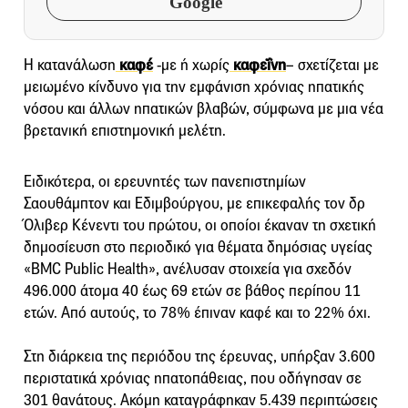
Google
Η κατανάλωση
καφέ
-με ή χωρίς
καφεΐνη
– σχετίζεται με
μειωμένο κίνδυνο για την εμφάνιση χρόνιας ηπατικής
νόσου και άλλων ηπατικών βλαβών, σύμφωνα με μια νέα
βρετανική επιστημονική μελέτη.
Eιδικότερα, οι ερευνητές των πανεπιστημίων
Σαουθάμπτον και Εδιμβούργου, με επικεφαλής τον δρ
Όλιβερ Κένεντι του πρώτου, οι οποίοι έκαναν τη σχετική
δημοσίευση στο περιοδικό για θέματα δημόσιας υγείας
«BMC Public Health», ανέλυσαν στοιχεία για σχεδόν
496.000 άτομα 40 έως 69 ετών σε βάθος περίπου 11
ετών. Από αυτούς, το 78% έπιναν καφέ και το 22% όχι.
Στη διάρκεια της περιόδου της έρευνας, υπήρξαν 3.600
περιστατικά χρόνιας ηπατοπάθειας, που οδήγησαν σε
301 θανάτους. Ακόμη καταγράφηκαν 5.439 περιπτώσεις