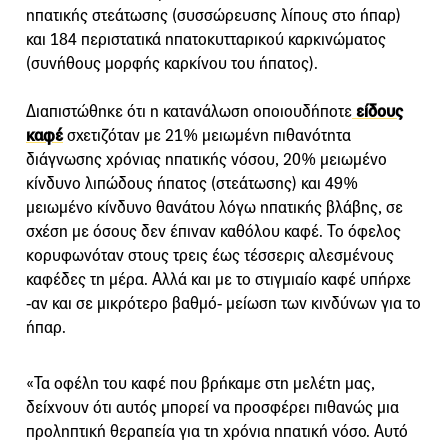
ηπατικής στεάτωσης (συσσώρευσης λίπους στο ήπαρ)
και 184 περιστατικά ηπατοκυτταρικού καρκινώματος
(συνήθους μορφής καρκίνου του ήπατος).
Διαπιστώθηκε ότι η κατανάλωση οποιουδήποτε
είδους
καφέ
σχετιζόταν με 21% μειωμένη πιθανότητα
διάγνωσης χρόνιας ηπατικής νόσου, 20% μειωμένο
κίνδυνο λιπώδους ήπατος (στεάτωσης) και 49%
μειωμένο κίνδυνο θανάτου λόγω ηπατικής βλάβης, σε
σχέση με όσους δεν έπιναν καθόλου καφέ. Το όφελος
κορυφωνόταν στους τρεις έως τέσσερις αλεσμένους
καφέδες τη μέρα. Αλλά και με το στιγμιαίο καφέ υπήρχε
-αν και σε μικρότερο βαθμό- μείωση των κινδύνων για το
ήπαρ.
«Τα οφέλη του καφέ που βρήκαμε στη μελέτη μας,
δείχνουν ότι αυτός μπορεί να προσφέρει πιθανώς μια
προληπτική θεραπεία για τη χρόνια ηπατική νόσο. Αυτό