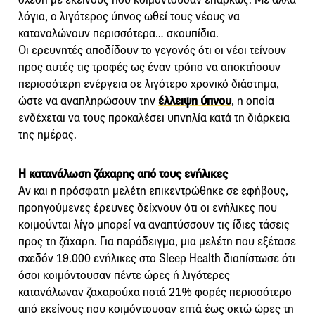
λόγια, ο λιγότερος ύπνος ωθεί τους νέους να
καταναλώνουν περισσότερα… σκουπίδια.
Οι ερευνητές αποδίδουν το γεγονός ότι οι νέοι τείνουν
προς αυτές τις τροφές ως έναν τρόπο να αποκτήσουν
περισσότερη ενέργεια σε λιγότερο χρονικό διάστημα,
ώστε να αναπληρώσουν την
έλλειψη ύπνου
, η οποία
ενδέχεται να τους προκαλέσει υπνηλία κατά τη διάρκεια
της ημέρας.
Η κατανάλωση ζάχαρης από τους ενήλικες
Αν και η πρόσφατη μελέτη επικεντρώθηκε σε εφήβους,
προηγούμενες έρευνες δείχνουν ότι οι ενήλικες που
κοιμούνται λίγο μπορεί να αναπτύσσουν τις ίδιες τάσεις
προς τη ζάχαρη. Για παράδειγμα, μια μελέτη που εξέτασε
σχεδόν 19.000 ενήλικες στο Sleep Health διαπίστωσε ότι
όσοι κοιμόντουσαν πέντε ώρες ή λιγότερες
κατανάλωναν ζαχαρούχα ποτά 21% φορές περισσότερο
από εκείνους που κοιμόντουσαν επτά έως οκτώ ώρες τη