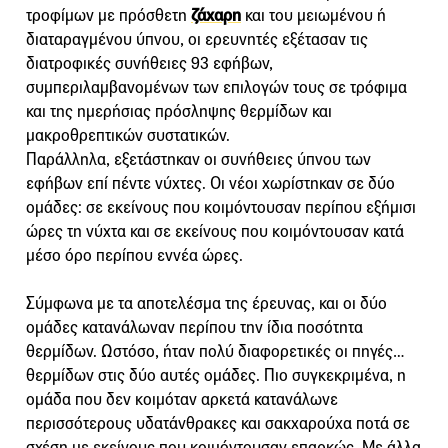
τροφίμων με πρόσθετη
ζάχαρη
και του μειωμένου ή
διαταραγμένου ύπνου, οι ερευνητές εξέτασαν τις
διατροφικές συνήθειες 93 εφήβων,
συμπεριλαμβανομένων των επιλογών τους σε τρόφιμα
και της ημερήσιας πρόσληψης θερμίδων και
μακροθρεπτικών συστατικών.
Παράλληλα, εξετάστηκαν οι συνήθειες ύπνου των
εφήβων επί πέντε νύχτες. Οι νέοι χωρίστηκαν σε δύο
ομάδες: σε εκείνους που κοιμόντουσαν περίπου εξήμισι
ώρες τη νύχτα και σε εκείνους που κοιμόντουσαν κατά
μέσο όρο περίπου εννέα ώρες.
Σύμφωνα με τα αποτελέσμα της έρευνας, και οι δύο
ομάδες κατανάλωναν περίπου την ίδια ποσότητα
θερμίδων. Ωστόσο, ήταν πολύ διαφορετικές οι πηγές…
θερμίδων στις δύο αυτές ομάδες. Πιο συγκεκριμένα, η
ομάδα που δεν κοιμόταν αρκετά κατανάλωνε
περισσότερους υδατάνθρακες και σακχαρούχα ποτά σε
σχέση με εκείνους που κοιμόντουσαν επαρκώς. Με άλλα