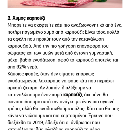
2. Χυμος καρπούζι
Μπορείτε να σκεφτείτε κάτι πιο αναζωογονητικό από ένα
ποτήρι παγωμένο χυμό από καρπούζι; Είναι τόσα πολλά
τα οφέλη που προκύπτουν από την κατανάλωση
καρπουζιού. Από την πιο γρήγορη επαναφορά του
σώματος και των μυών μετά από έντονη γυμναστική,
μέχρι βαθιά ενυδάτωση, αφού το καρπούζι αποτελείται
από 92% νερό.
Κάποιες φορές, όταν δεν είμαστε επαρκώς
ενυδατωμένοι, λαχταράμε να φάμε κάτι που περιέχει
αρκετή ζάχαρη. Αν λοιπόν, διαλέξουμε να
καταναλώσουμε έναν χυμό
καρπούζι
, όχι μόνο θα
ικανοποιήσουμε αυτή την ανάγκη με έναν πιο υγιεινό
τρόπο, αλλά θα ενυδατωθούμε κιόλας. Κάτι που θα μας
κάνει να νιώσουμε και πιο χορτασμένοι. Έρευνα που
διεξήχθη το 2019, έδειξε ότι oi άνθρωποι που
κατανάλωναν δύο φλιτζάνια καρπούζι τη μέρα,