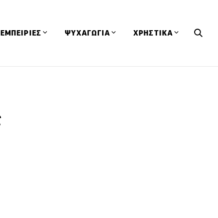
ΕΜΠΕΙΡΙΕΣ
ΨΥΧΑΓΩΓΙΑ
ΧΡΗΣΤΙΚΑ
Εκδηλώσεις
CineFood
Θερμιδομετρητής
Εστιατόρια
Lifestyle
Λεξικό Κουζίνας
ΣΥΝΤΑΓΕΣ
ΑΡΘΡΑ
ς
Μαγαζιά
Viral Videos
Συμβουλές
Πρόσωπα
Βιβλία
Τα Φρέσκα Του Μήνα
δη
Προϊόντα
Διαγωνισμοί
Τεχνικές
Ταξίδια
Κουίζ
οφή