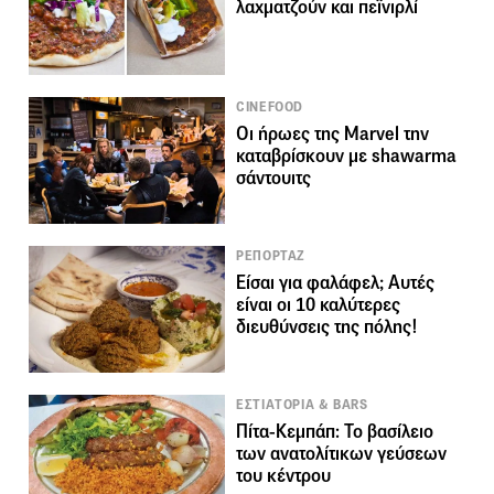
λαχματζούν και πεϊνιρλί
CINEFOOD
Οι ήρωες της Marvel την
καταβρίσκουν με shawarma
σάντουιτς
ΡΕΠΟΡΤΑΖ
Είσαι για φαλάφελ; Αυτές
είναι οι 10 καλύτερες
διευθύνσεις της πόλης!
ΕΣΤΙΑΤΟΡΙΑ & BARS
Πίτα-Κεμπάπ: Το βασίλειο
των ανατολίτικων γεύσεων
του κέντρου