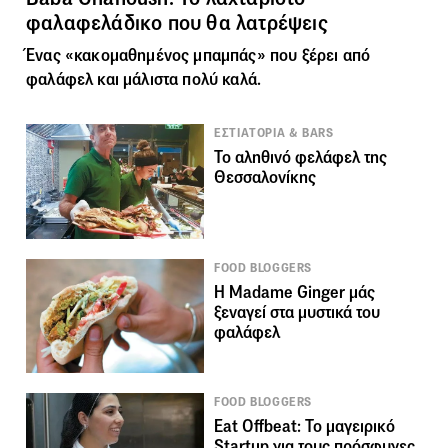
φαλαφελάδικο που θα λατρέψεις
Ένας «κακομαθημένος μπαμπάς» που ξέρει από
φαλάφελ και μάλιστα πολύ καλά.
ΕΣΤΙΑΤΟΡΙΑ & BARS
Το αληθινό φελάφελ της
Θεσσαλονίκης
FOOD BLOGGERS
Η Madame Ginger μάς
ξεναγεί στα μυστικά του
φαλάφελ
FOOD BLOGGERS
Eat Offbeat: Το μαγειρικό
Startup για τους πρόσφυγες