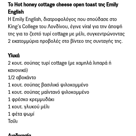
Το Hot honey cottage cheese open toast της Emily
English
Η Emily English, διατροφολόγος που σπούδασε στο
King’s College του Λονδίνου, έγινε viral για την άποψή
της για το ζεστό τυρί cottage με μέλι, συγκεντρώνοντας
2 εκατομμύρια προβολές στο βίντεο της συνταγής της.
Υλικά
2 κουτ. σούπας τυρί cottage (με χαμηλά λιπαρά ή
κανονικό)
1/2 αβοκάντο
1 κουτ. σούπας βασιλικό ψιλοκομμένο
1 κουτ. σούπας μαϊντανό ψιλοκομμένο
1 φρέσκο ​​κρεμμυδάκι
1 κουτ. γλυκού μέλι
1 φέτα ψωμί
Τσίλι
Διαδικασία