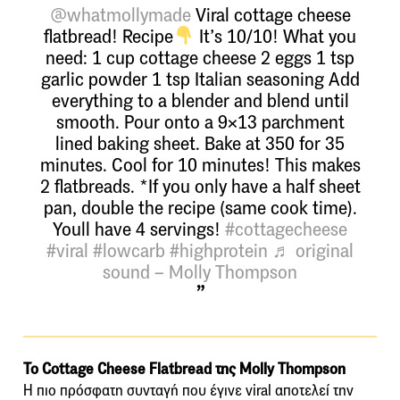
@whatmollymade
Viral cottage cheese
flatbread! Recipe
It’s 10/10! What you
need: 1 cup cottage cheese 2 eggs 1 tsp
garlic powder 1 tsp Italian seasoning Add
everything to a blender and blend until
smooth. Pour onto a 9×13 parchment
lined baking sheet. Bake at 350 for 35
minutes. Cool for 10 minutes! This makes
2 flatbreads. *If you only have a half sheet
pan, double the recipe (same cook time).
Youll have 4 servings!
#cottagecheese
#viral
#lowcarb
#highprotein
♬ original
sound – Molly Thompson
Το Cottage Cheese Flatbread της Molly Thompson
H πιο πρόσφατη συνταγή που έγινε viral αποτελεί την