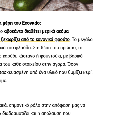
α μέρη του Ecovado;
νο
αβοκάντο διαθέτει μερικά ακόμα
 ξεχωρίζει από το κανονικό φρούτο
. Το μεγάλο
αχιά του φλούδα. Στη θέση του πρώτου, το
 καρύδι, κάστανο ή φουντούκι, με βασικό
τα του κάθε στοιχείου στην αγορά. Όσον
τασκευασμένη από ένα υλικό που θυμίζει κερί,
ιμο.
τικά, σημαντικό ρόλο στην απόφαση μας να
 διαδραματίζει και η απόλαυση που