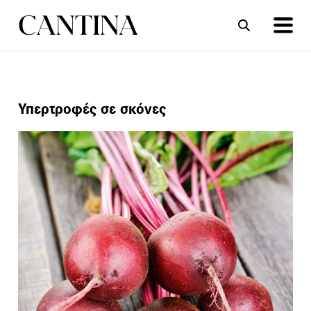
ΣΥΝΤΑΓΕΣ
ΑΡΘΡΑ
Υπερτροφές σε σκόνες