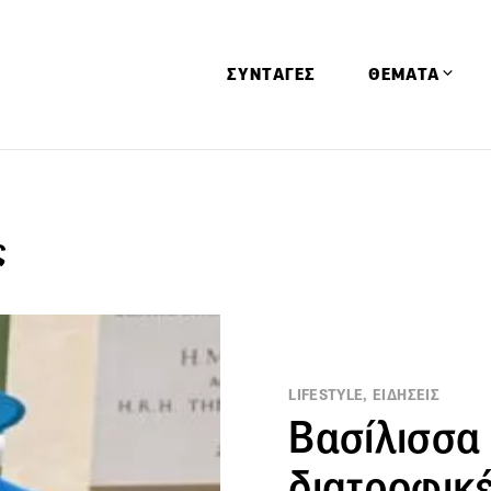
ΣΥΝΤΑΓΕΣ
ΘΕΜΑΤΑ
Απόψεις
Αφιερώματα
ς
Ειδήσεις
Έρευνες
Οινοπνευματώ
Παιδί
LIFESTYLE, ΕΙΔΗΣΕΙΣ
Υγεία & Διατρ
Βασίλισσα 
διατροφικέ