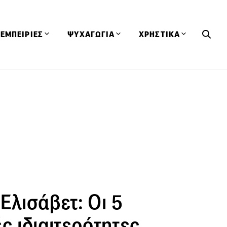
ΕΜΠΕΙΡΙΕΣ
ΨΥΧΑΓΩΓΙΑ
ΧΡΗΣΤΙΚΑ
Εκδηλώσεις
CineFood
Θερμιδομετρητής
Εστιατόρια
Lifestyle
Λεξικό Κουζίνας
ΣΥΝΤΑΓΕΣ
ΑΡΘΡΑ
Μαγαζιά
Viral Videos
Συμβουλές
Πρόσωπα
Βιβλία
Τα Φρέσκα Του Μήνα
δη
Προϊόντα
Διαγωνισμοί
Τεχνικές
Ταξίδια
Κουίζ
οφή
Ελισάβετ: Οι 5
ς ιδιαιτερότητες