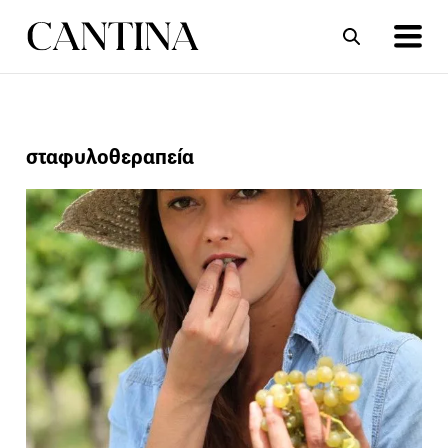
ΣΥΝΤΑΓΕΣ
ΑΡΘΡΑ
σταφυλοθεραπεία