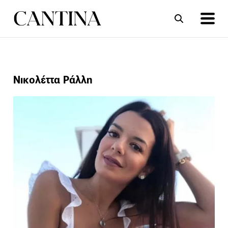
ΣΥΝΤΑΓΕΣ
ΑΡΘΡΑ
Νικολέττα Ράλλη