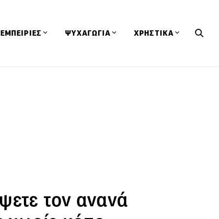
ΕΜΠΕΙΡΙΕΣ
ΨΥΧΑΓΩΓΙΑ
ΧΡΗΣΤΙΚΑ
Εκδηλώσεις
CineFood
Θερμιδομετρητής
Εστιατόρια
Lifestyle
Λεξικό Κουζίνας
ΣΥΝΤΑΓΕΣ
ΑΡΘΡΑ
Μαγαζιά
Viral Videos
Συμβουλές
Πρόσωπα
Βιβλία
Τα Φρέσκα Του Μήνα
δη
Προϊόντα
Διαγωνισμοί
Τεχνικές
Ταξίδια
Κουίζ
οφή
ψετε τον ανανά