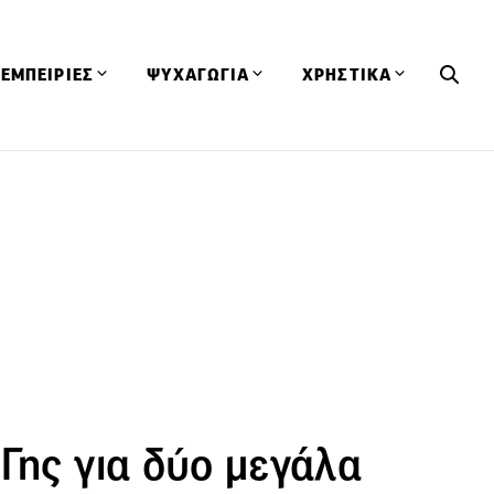
ΕΜΠΕΙΡΙΕΣ
ΨΥΧΑΓΩΓΙΑ
ΧΡΗΣΤΙΚΑ
Εκδηλώσεις
CineFood
Θερμιδομετρητής
Εστιατόρια
Lifestyle
Λεξικό Κουζίνας
ΣΥΝΤΑΓΕΣ
ΑΡΘΡΑ
Μαγαζιά
Viral Videos
Συμβουλές
Πρόσωπα
Βιβλία
Τα Φρέσκα Του Μήνα
δη
Προϊόντα
Διαγωνισμοί
Τεχνικές
Ταξίδια
Κουίζ
οφή
Γης για δύο μεγάλα