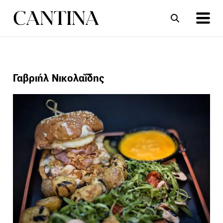
ΣΥΝΤΑΓΕΣ
ΑΡΘΡΑ
Γαβριήλ Νικολαΐδης