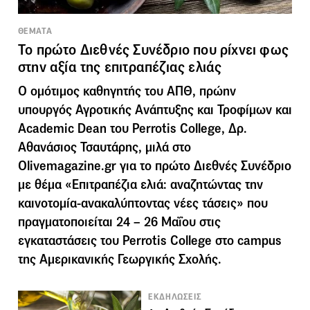
ΘΕΜΑΤΑ
Το πρώτο Διεθνές Συνέδριο που ρίχνει φως
στην αξία της επιτραπέζιας ελιάς
Ο ομότιμος καθηγητής του ΑΠΘ, πρώην
υπουργός Αγροτικής Ανάπτυξης και Τροφίμων και
Academic Dean του Perrotis College, Δρ.
Αθανάσιος Τσαυτάρης, μιλά στο
Olivemagazine.gr για το πρώτο Διεθνές Συνέδριο
με θέμα «Επιτραπέζια ελιά: αναζητώντας την
καινοτομία-ανακαλύπτοντας νέες τάσεις» που
πραγματοποιείται 24 – 26 Μαΐου στις
εγκαταστάσεις του Perrotis College στο campus
της Αμερικανικής Γεωργικής Σχολής.
ΕΚΔΗΛΩΣΕΙΣ