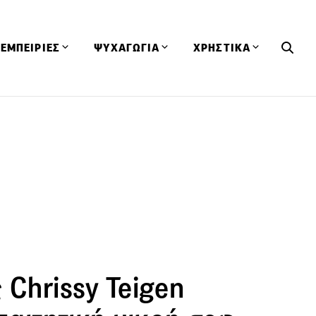
ΕΜΠΕΙΡΙΕΣ
ΨΥΧΑΓΩΓΙΑ
ΧΡΗΣΤΙΚΑ
Εκδηλώσεις
CineFood
Θερμιδομετρητής
Εστιατόρια
Lifestyle
Λεξικό Κουζίνας
ΣΥΝΤΑΓΕΣ
ΑΡΘΡΑ
Μαγαζιά
Viral Videos
Συμβουλές
Πρόσωπα
Βιβλία
Τα Φρέσκα Του Μήνα
δη
Προϊόντα
Διαγωνισμοί
Τεχνικές
Ταξίδια
Κουίζ
οφή
 Chrissy Teigen