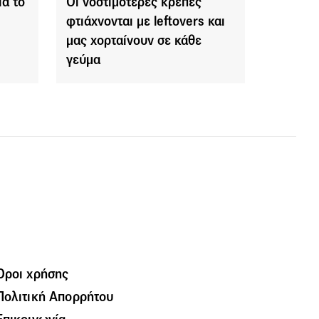
ια το
Οι νοστιμότερες κρέπες
φτιάχνονται με leftovers και
μας χορταίνουν σε κάθε
γεύμα
Όροι χρήσης
Πολιτική Απορρήτου