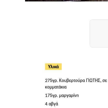
Υλικά
275γρ. Κουβερτούρα ΓΙΩΤΗΣ, σε
κομματάκια
175γρ. μαργαρίνη
4 αβγά