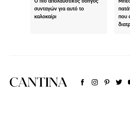
Ο πιο απολαυστικός οδηγός
Μπεσ
συνταγών για αυτό το
πατά
καλοκαίρι
που 
διατ