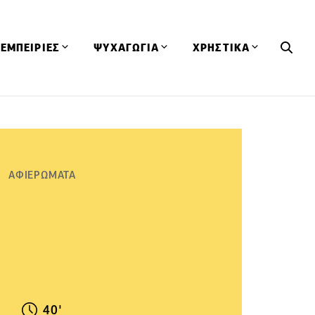
ΕΜΠΕΙΡΙΕΣ
ΨΥΧΑΓΩΓΙΑ
ΧΡΗΣΤΙΚΑ
Εκδηλώσεις
CineFood
Θερμιδομετρητής
Εστιατόρια
Lifestyle
Λεξικό Κουζίνας
ΣΥΝΤΑΓΕΣ
ΑΡΘΡΑ
Μαγαζιά
Viral Videos
Συμβουλές
ΑΦΙΕΡΩΜΑΤΑ
Πρόσωπα
Βιβλία
Τα Φρέσκα Του Μήνα
δη
Προϊόντα
Διαγωνισμοί
Τεχνικές
Ταξίδια
Κουίζ
οφή
40'