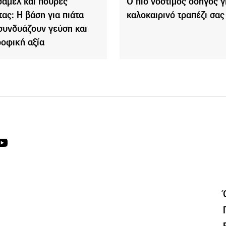
αμέλ και πουρές
Ο πιο νόστιμος οδηγός γ
τας: Η βάση για πιάτα
καλοκαιρινό τραπέζι σας
συνδυάζουν γεύση και
ροφική αξία